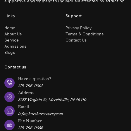
supportive environment to individuals affected by addiction.
Links
Support
Home
Privacy Policy
About Us
Terms & Conditions
Service
Contact Us
Admissions
Blogs
Contact us
Have a question?
219-796-0001
Address
8253 Virginia St, Merrillville, IN 46410
Email
info@harsharecovery.com
Fax Number
219-796-0056