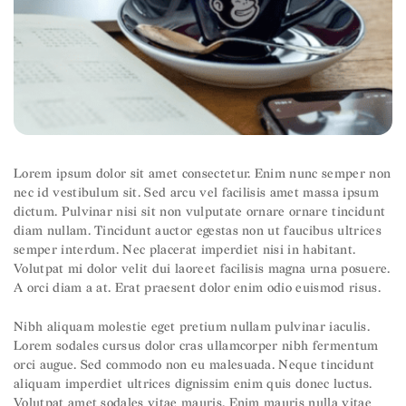
Lorem ipsum dolor sit amet consectetur. Enim nunc semper non
nec id vestibulum sit. Sed arcu vel facilisis amet massa ipsum
dictum. Pulvinar nisi sit non vulputate ornare ornare tincidunt
diam nullam. Tincidunt auctor egestas non ut faucibus ultrices
semper interdum. Nec placerat imperdiet nisi in habitant.
Volutpat mi dolor velit dui laoreet facilisis magna urna posuere.
A orci diam a at. Erat praesent dolor enim odio euismod risus.
Nibh aliquam molestie eget pretium nullam pulvinar iaculis.
Lorem sodales cursus dolor cras ullamcorper nibh fermentum
orci augue. Sed commodo non eu malesuada. Neque tincidunt
aliquam imperdiet ultrices dignissim enim quis donec luctus.
Volutpat amet sodales vitae mauris. Enim mauris nulla vitae