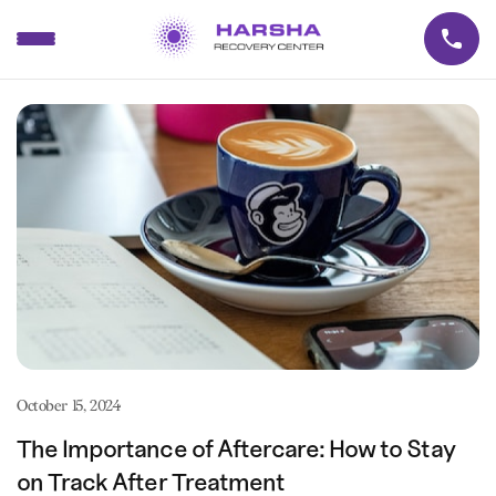
Harsha Recovery Center
Skip
to
content
October 15, 2024
The Importance of Aftercare: How to Stay
on Track After Treatment